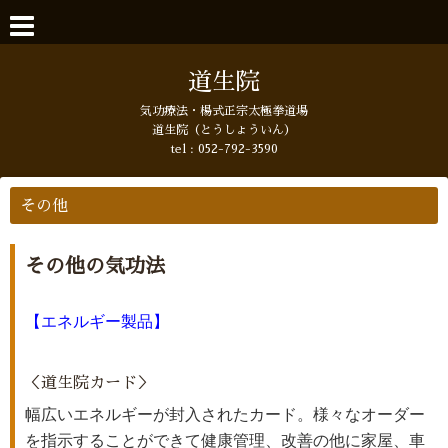
道生院
気功療法・楊式正宗太極拳道場
道生院（とうしょういん）
tel :
052-792-3590
その他
その他の気功法
【エネルギー製品】
＜道生院カード＞
幅広いエネルギーが封入されたカード。様々なオーダー
を指示することができて健康管理、改善の他に家屋、車