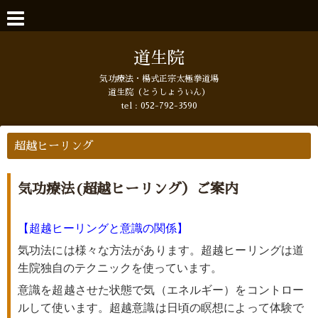
道生院
気功療法・楊式正宗太極拳道場
道生院（とうしょういん）
tel :
052-792-3590
超越ヒーリング
気功療法(超越ヒーリング）ご案内
【超越ヒーリングと意識の関係】
気功法には様々な方法があります。
超越ヒーリング
は道
生院独自のテクニックを使っています。
意識を超越させた状態で気（エネルギー）をコントロー
ルして使います。
超越意識
は日頃の瞑想によって体験で