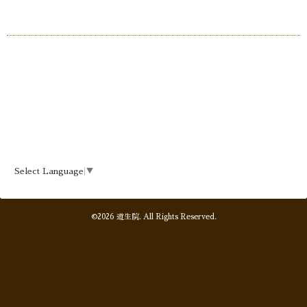
Select Language
▼
©2026
道生院
. All Rights Reserved.