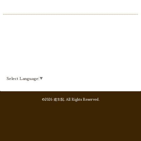
Select Language
▼
©2026
道生院
. All Rights Reserved.